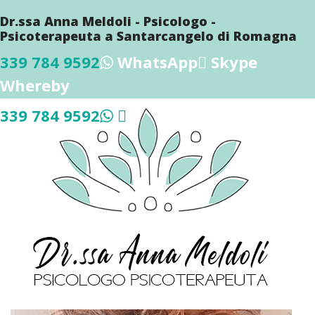
Dr.ssa Anna Meldoli - Psicologo -
Psicoterapeuta a Santarcangelo di Romagna
339 784 9592
WhatsApp
Skype
Whereby
339 784 9592