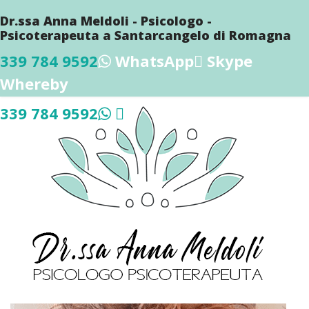
Dr.ssa Anna Meldoli - Psicologo -
Psicoterapeuta a Santarcangelo di Romagna
339 784 9592
WhatsApp
Skype
Whereby
339 784 9592