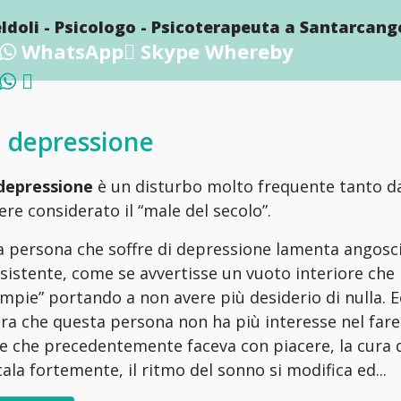
ldoli - Psicologo - Psicoterapeuta a Santarcan
WhatsApp
Skype
Whereby
 depressione
depressione
è un disturbo molto frequente tanto d
ere considerato il “male del secolo”.
 persona che soffre di depressione lamenta angosc
sistente, come se avvertisse un vuoto interiore che
empie” portando a non avere più desiderio di nulla. 
ora che questa persona non ha più interesse nel fare
e che precedentemente faceva con piacere, la cura 
cala fortemente, il ritmo del sonno si modifica ed...