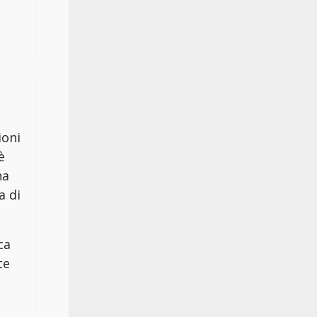
ioni
è
na
a di
ca
te