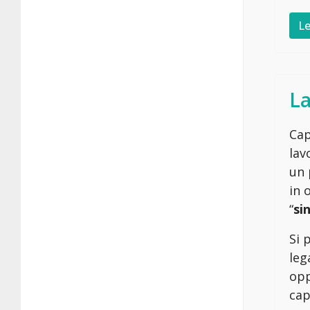
Le
La
Cap
lav
un 
in 
“
si
Si 
leg
opp
cap