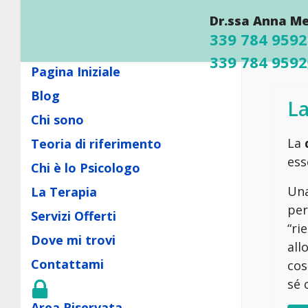
Dr.ssa Anna Me
339 784 9592
339 784 9592
Pagina Iniziale
Blog
La
Chi sono
La
Teoria di riferimento
ess
Chi è lo Psicologo
Una
La Terapia
per
Servizi Offerti
“ri
Dove mi trovi
all
Contattami
cos
sé 
Area Riservata