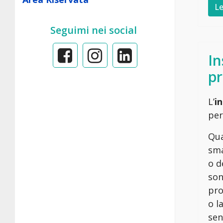
Le
Seguimi nei social
In
p
L’
i
per
Qua
sma
o d
son
pro
o l
sen